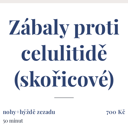
Zábaly proti
celulitidě
(skořicové)
nohy+hýždě zezadu
700 Kč
50 minut