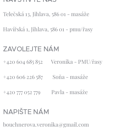
Telečská 13, Jihlava, 586 01 - masáže
Havířská 1, Jihlava, 586 01 - pmu/řasy
ZAVOLEJTE NÁM
+420 604 685 852 Veronika - PMU/řasy
+420 606 226 587 Soňa - masáže
+420 777 052 779 Pavla - masáže
NAPIŠTE NÁM
bouchnerova.veronika@gmail.com